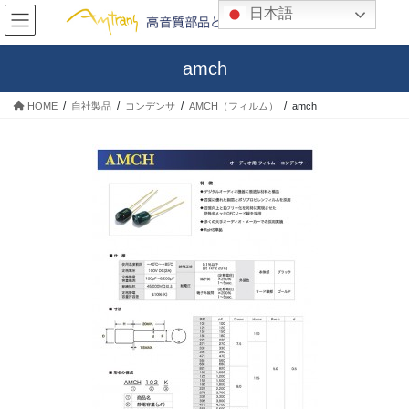
コ
ナ
日本語
ン
ビ
テ
ゲ
ン
ー
amch
ツ
シ
へ
ョ
HOME
自社製品
コンデンサ
AMCH（フィルム）
amch
ス
ン
キ
に
ッ
移
プ
動