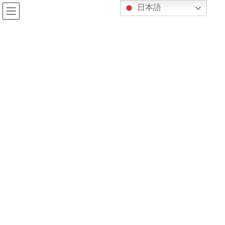
コ
ナ
日本語
ン
ビ
テ
ゲ
ン
ー
ブログ
ツ
シ
へ
ョ
HOME
ブログ
ブログ
6月14日・15日は店舗限定セール！超希少アンプも
ス
ン
キ
に
2025-06-13
/ 最終更新日時 :
2025-06-18
アムトランス
ッ
移
ブログ
プ
動
6月14日・15日は店舗限定セール！
超希少アンプも