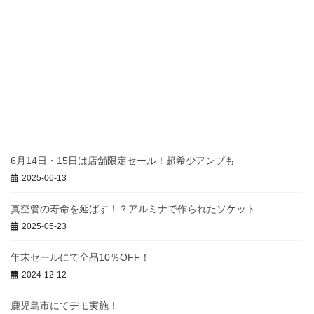
喫茶店『zozoï』でウィンナーコーヒーを
2026-07-10
委託販売の開始のおしらせ
2025-08-08
特価・アウトレット出品準備中！11日のメルマガをお待ちくださ
い
2025-07-09
6月14日・15日は店舗限定セール！超希少アンプも
2025-06-13
真空管の寿命を延ばす！？アルミナで作られたソケット
2025-05-23
年末セールにて全品10％OFF！
2024-12-12
鹿児島市にてデモ実施！