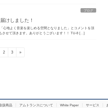
ブログ
neをお届けしました！
り「心地よく音楽を楽しめる空間となりました」とコメントを頂
せて頂きます。ありがとうございます！！ TU-8 […]
固
固
2
3
»
定
定
ペ
ペ
ー
ー
ジ
ジ
取扱商品
アムトランスについて
White Paper
サービス