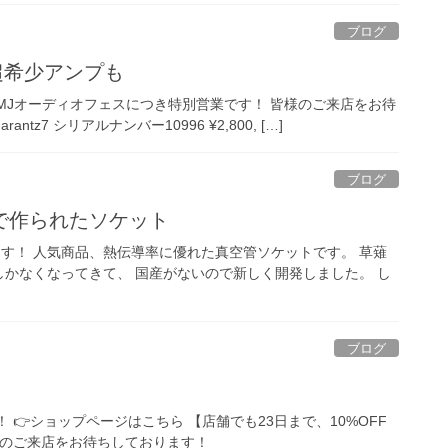
ブログ
超希少アンプも
MJオーディオフェスにつき特別営業です！ 皆様のご来店をお待
z7 シリアルナンバー10996 ¥2,800, […]
ブログ
で作られたソケット
します！ 人気商品、熱伝導率に優れた真空管ソケットです。 草薙
かなくなってきて、 国産がないので新しく開発しました。 し
ブログ
！ 👉ショップページはこちら 【店舗でも23日まで、10%OFF
まのご来店をお待ちしております！