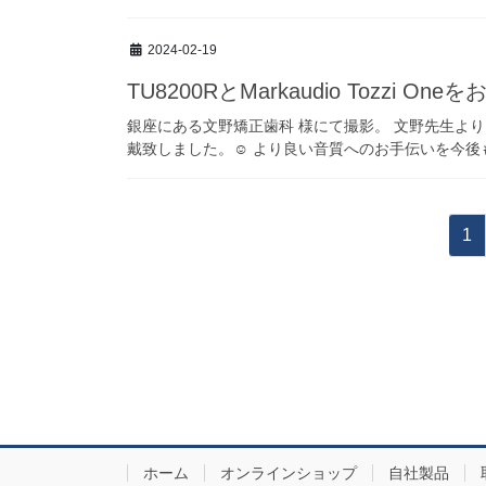
2024-02-19
TU8200RとMarkaudio Tozzi O
銀座にある文野矯正歯科 様にて撮影。 文野先生よ
戴致しました。☺ より良い音質へのお手伝いを今後もさ
投
固
1
稿
定
ペ
の
ー
ペ
ジ
ー
ジ
送
ホーム
オンラインショップ
自社製品
り