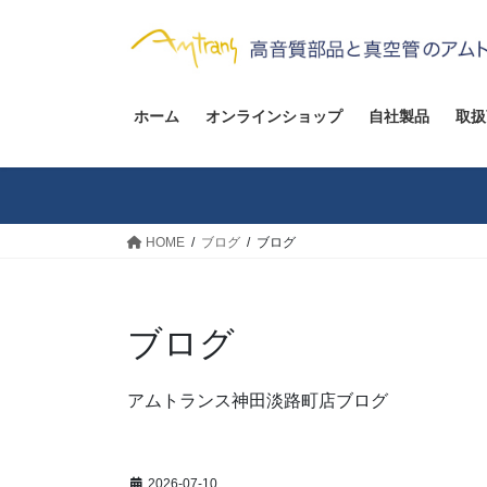
コ
ナ
ン
ビ
テ
ゲ
ン
ー
ツ
シ
ホーム
オンラインショップ
自社製品
取扱
へ
ョ
ス
ン
キ
に
ッ
移
HOME
ブログ
ブログ
プ
動
ブログ
アムトランス神田淡路町店ブログ
2026-07-10